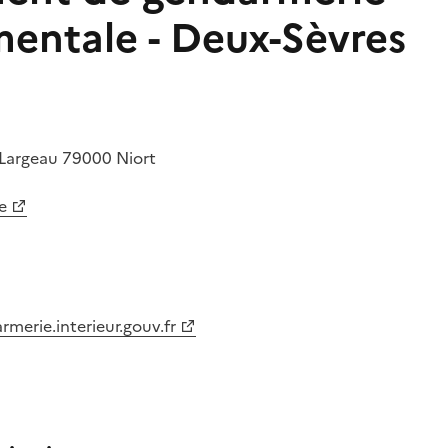
entale - Deux-Sèvres
 Largeau
79000
Niort
e
merie.interieur.gouv.fr