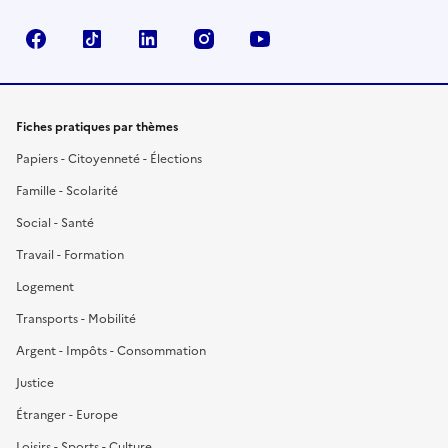
Facebook
TikTok
LinkedIn
Instagram
YouTube
Fiches pratiques par thèmes
Papiers - Citoyenneté - Élections
Famille - Scolarité
Social - Santé
Travail - Formation
Logement
Transports - Mobilité
Argent - Impôts - Consommation
Justice
Étranger - Europe
Loisirs - Sports - Culture