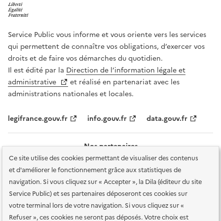
Service Public vous informe et vous oriente vers les services
qui permettent de connaître vos obligations, d’exercer vos
droits et de faire vos démarches du quotidien.
Il est édité par la
Direction de l’information légale et
administrative
et réalisé en partenariat avec les
administrations nationales et locales.
legifrance.gouv.fr
info.gouv.fr
data.gouv.fr
Nos partenaires
Ce site utilise des cookies permettant de visualiser des contenus
et d'améliorer le fonctionnement grâce aux statistiques de
navigation. Si vous cliquez sur « Accepter », la Dila (éditeur du site
Service Public) et ses partenaires déposeront ces cookies sur
votre terminal lors de votre navigation. Si vous cliquez sur «
Plan du site
Accessibilité : totalement conforme
Accessibilité des
Refuser », ces cookies ne seront pas déposés. Votre choix est