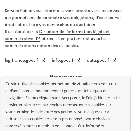
Service Public vous informe et vous oriente vers les services
qui permettent de connaître vos obligations, d’exercer vos
droits et de faire vos démarches du quotidien.
Il est édité par la
Direction de l’information légale et
administrative
et réalisé en partenariat avec les
administrations nationales et locales.
legifrance.gouv.fr
info.gouv.fr
data.gouv.fr
Nos partenaires
Ce site utilise des cookies permettant de visualiser des contenus
et d'améliorer le fonctionnement grâce aux statistiques de
navigation. Si vous cliquez sur « Accepter », la Dila (éditeur du site
Service Public) et ses partenaires déposeront ces cookies sur
votre terminal lors de votre navigation. Si vous cliquez sur «
Plan du site
Accessibilité : totalement conforme
Accessibilité des
Refuser », ces cookies ne seront pas déposés. Votre choix est
services en ligne
Mentions légales
Données personnelles et sécurité
conservé pendant 6 mois et vous pouvez être informé et