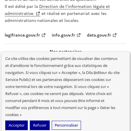
Il est édité par la
Direction de l’information légale et
administrative
et réalisé en partenariat avec les
administrations nationales et locales.
legifrance.gouv.fr
info.gouv.fr
data.gouv.fr
Nos partenaires
Ce site utilise des cookies permettant de visualiser des contenus
et d'améliorer le fonctionnement grâce aux statistiques de
navigation. Si vous cliquez sur « Accepter », la Dila (éditeur du site
Service Public) et ses partenaires déposeront ces cookies sur
votre terminal lors de votre navigation. Si vous cliquez sur «
Plan du site
Accessibilité : totalement conforme
Accessibilité des
Refuser », ces cookies ne seront pas déposés. Votre choix est
services en ligne
Mentions légales
Données personnelles et sécurité
conservé pendant 6 mois et vous pouvez être informé et
modifier vos préférences à tout moment sur la page « Gérer les
Conditions générales d'utilisation
Gestion des cookies
cookies »
Sauf mention contraire, tous les contenus de ce site sont sous
licence
Accepter
Refuser
Personnaliser
etalab-2.0