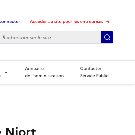
connecter
Accéder au site pour les entreprises
echerche
Recherche
Annuaire
Contacter
s
de l’administration
Service Public
e Niort