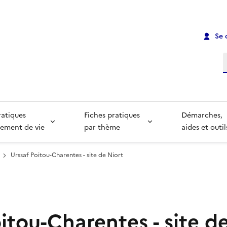
Se 
R
ratiques
Fiches pratiques
Démarches,
ement de vie
par thème
aides et outil
Urssaf Poitou-Charentes - site de Niort
itou-Charentes - site d