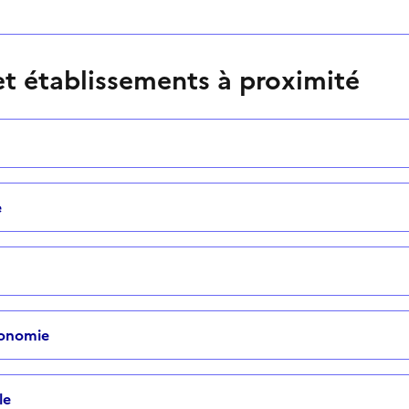
t établissements à proximité
e
tonomie
le