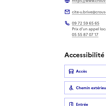
https://www.crous-
Site web
cite-u.brive@crous
Adresse électronique
09 72 59 65 65
Téléphone
Prix d'un appel l
05 55 87 07 17
Accessibilité
Accès
Chemin extérieu
Entrée