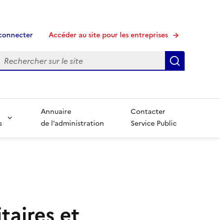
connecter
Accéder au site pour les entreprises
echerche
Recherche
Annuaire
Contacter
s
de l’administration
Service Public
taires et