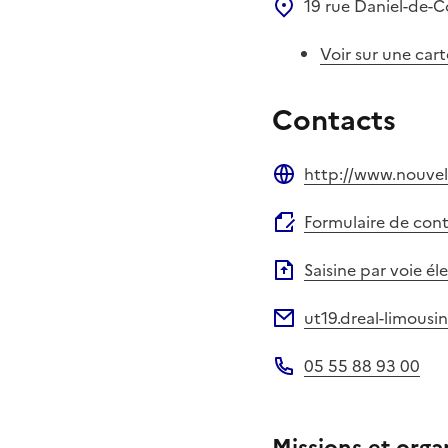
19 rue Daniel-de-
Voir sur une cart
Contacts
http://www.nouvel
Site web
Formulaire de con
Saisine par voie é
ut19.dreal-limous
Adresse électronique
05 55 88 93 00
Téléphone
Missions et orga