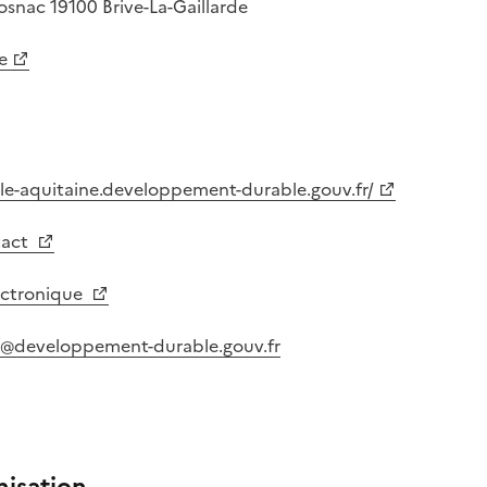
Cosnac
19100
Brive-La-Gaillarde
e
le-aquitaine.developpement-durable.gouv.fr/
tact
lectronique
in@developpement-durable.gouv.fr
nisation