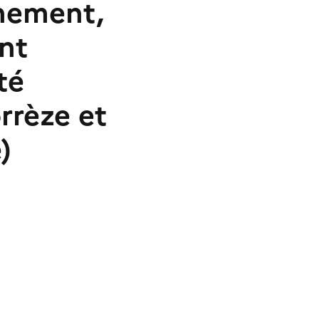
nnement,
nt
té
rrèze et
)