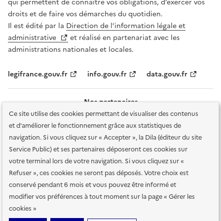
qui permettent de connaître vos obligations, d’exercer vos
droits et de faire vos démarches du quotidien.
Il est édité par la
Direction de l’information légale et
administrative
et réalisé en partenariat avec les
administrations nationales et locales.
legifrance.gouv.fr
info.gouv.fr
data.gouv.fr
Nos partenaires
Ce site utilise des cookies permettant de visualiser des contenus
et d'améliorer le fonctionnement grâce aux statistiques de
navigation. Si vous cliquez sur « Accepter », la Dila (éditeur du site
Service Public) et ses partenaires déposeront ces cookies sur
votre terminal lors de votre navigation. Si vous cliquez sur «
Plan du site
Accessibilité : totalement conforme
Accessibilité des
Refuser », ces cookies ne seront pas déposés. Votre choix est
services en ligne
Mentions légales
Données personnelles et sécurité
conservé pendant 6 mois et vous pouvez être informé et
modifier vos préférences à tout moment sur la page « Gérer les
Conditions générales d'utilisation
Gestion des cookies
cookies »