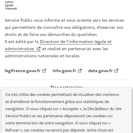
Service Public vous informe et vous oriente vers les services
qui permettent de connaître vos obligations, d’exercer vos
droits et de faire vos démarches du quotidien.
Il est édité par la
Direction de l’information légale et
administrative
et réalisé en partenariat avec les
administrations nationales et locales.
legifrance.gouv.fr
info.gouv.fr
data.gouv.fr
Nos partenaires
Ce site utilise des cookies permettant de visualiser des contenus
et d'améliorer le fonctionnement grâce aux statistiques de
navigation. Si vous cliquez sur « Accepter », la Dila (éditeur du site
Service Public) et ses partenaires déposeront ces cookies sur
votre terminal lors de votre navigation. Si vous cliquez sur «
Plan du site
Accessibilité : totalement conforme
Accessibilité des
Refuser », ces cookies ne seront pas déposés. Votre choix est