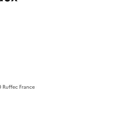
0
Ruffec
France