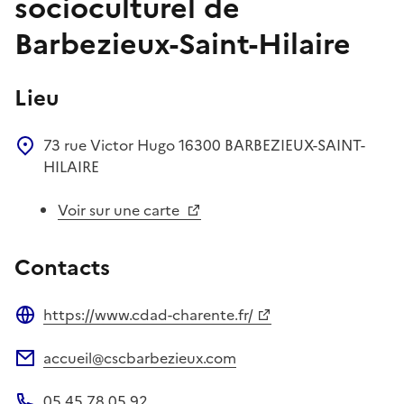
socioculturel de
Barbezieux-Saint-Hilaire
Lieu
73 rue Victor Hugo
16300
BARBEZIEUX-SAINT-
HILAIRE
Voir sur une carte
Contacts
https://www.cdad-charente.fr/
Site web
accueil@cscbarbezieux.com
Adresse électronique
05 45 78 05 92