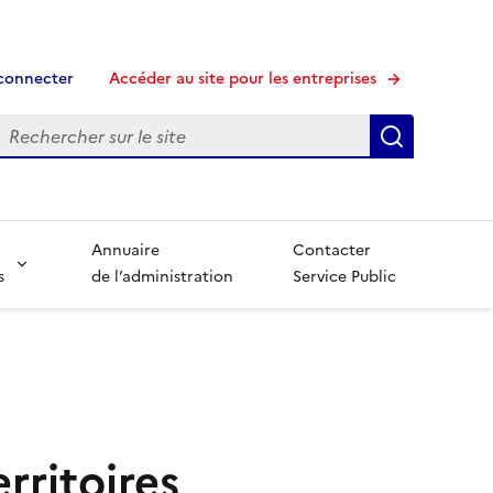
connecter
Accéder au site pour les entreprises
echerche
Recherche
Annuaire
Contacter
s
de l’administration
Service Public
rritoires