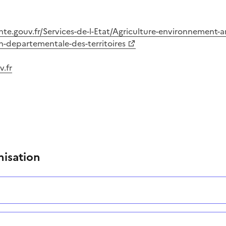
nte.gouv.fr/Services-de-l-Etat/Agriculture-environnement
n-departementale-des-territoires
.fr
nisation