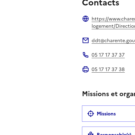
Contacts
https://www.chare
Site web
logement/Directio
ddt@charente.gouv
Adresse électronique
05 17 17 37 37
Téléphone
05 17 17 37 38
Fax
Missions et orga
Missions
Responsable(s)