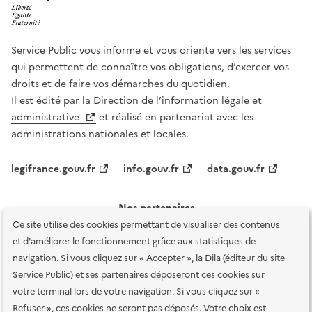
Service Public vous informe et vous oriente vers les services
qui permettent de connaître vos obligations, d’exercer vos
droits et de faire vos démarches du quotidien.
Il est édité par la
Direction de l’information légale et
administrative
et réalisé en partenariat avec les
administrations nationales et locales.
legifrance.gouv.fr
info.gouv.fr
data.gouv.fr
Nos partenaires
Ce site utilise des cookies permettant de visualiser des contenus
et d'améliorer le fonctionnement grâce aux statistiques de
navigation. Si vous cliquez sur « Accepter », la Dila (éditeur du site
Service Public) et ses partenaires déposeront ces cookies sur
votre terminal lors de votre navigation. Si vous cliquez sur «
Plan du site
Accessibilité : totalement conforme
Accessibilité des
Refuser », ces cookies ne seront pas déposés. Votre choix est