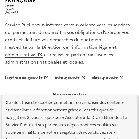
FRANÇAISE
Service Public vous informe et vous oriente vers les services
qui permettent de connaître vos obligations, d’exercer vos
droits et de faire vos démarches du quotidien.
Il est édité par la
Direction de l’information légale et
administrative
et réalisé en partenariat avec les
administrations nationales et locales.
legifrance.gouv.fr
info.gouv.fr
data.gouv.fr
Nos partenaires
Ce site utilise des cookies permettant de visualiser des contenus
et d'améliorer le fonctionnement grâce aux statistiques de
navigation. Si vous cliquez sur « Accepter », la Dila (éditeur du site
Service Public) et ses partenaires déposeront ces cookies sur
votre terminal lors de votre navigation. Si vous cliquez sur «
Plan du site
Accessibilité : totalement conforme
Accessibilité des