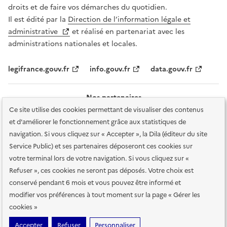
droits et de faire vos démarches du quotidien.
Il est édité par la
Direction de l’information légale et
administrative
et réalisé en partenariat avec les
administrations nationales et locales.
legifrance.gouv.fr
info.gouv.fr
data.gouv.fr
Nos partenaires
Ce site utilise des cookies permettant de visualiser des contenus
et d'améliorer le fonctionnement grâce aux statistiques de
navigation. Si vous cliquez sur « Accepter », la Dila (éditeur du site
Service Public) et ses partenaires déposeront ces cookies sur
votre terminal lors de votre navigation. Si vous cliquez sur «
Plan du site
Accessibilité : totalement conforme
Accessibilité des
Refuser », ces cookies ne seront pas déposés. Votre choix est
services en ligne
Mentions légales
Données personnelles et sécurité
conservé pendant 6 mois et vous pouvez être informé et
modifier vos préférences à tout moment sur la page « Gérer les
Conditions générales d'utilisation
Gestion des cookies
cookies »
Sauf mention contraire, tous les contenus de ce site sont sous
licence
Accepter
Refuser
Personnaliser