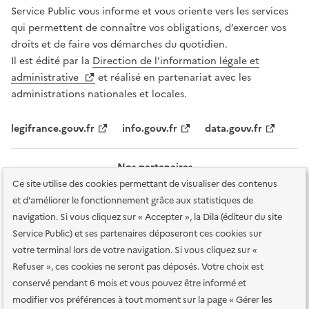
Service Public vous informe et vous oriente vers les services
qui permettent de connaître vos obligations, d’exercer vos
droits et de faire vos démarches du quotidien.
Il est édité par la
Direction de l’information légale et
administrative
et réalisé en partenariat avec les
administrations nationales et locales.
legifrance.gouv.fr
info.gouv.fr
data.gouv.fr
Nos partenaires
Ce site utilise des cookies permettant de visualiser des contenus
et d'améliorer le fonctionnement grâce aux statistiques de
navigation. Si vous cliquez sur « Accepter », la Dila (éditeur du site
Service Public) et ses partenaires déposeront ces cookies sur
votre terminal lors de votre navigation. Si vous cliquez sur «
Plan du site
Accessibilité : totalement conforme
Accessibilité des
Refuser », ces cookies ne seront pas déposés. Votre choix est
services en ligne
Mentions légales
Données personnelles et sécurité
conservé pendant 6 mois et vous pouvez être informé et
modifier vos préférences à tout moment sur la page « Gérer les
Conditions générales d'utilisation
Gestion des cookies