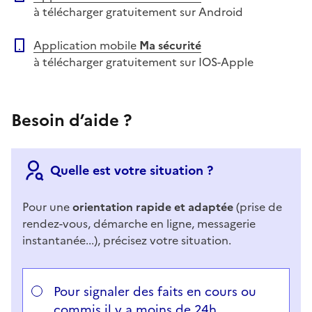
à télécharger gratuitement sur Android
Application mobile
Ma sécurité
à télécharger gratuitement sur IOS-Apple
Besoin d’aide ?
Quelle est votre situation ?
Pour une
orientation rapide et adaptée
(prise de
rendez-vous, démarche en ligne, messagerie
instantanée...), précisez votre situation.
Répondez aux questions successives et les réponses 
Vous avez choisi
Choisissez votre cas
Pour signaler des faits en cours ou
commis il y a moins de 24h