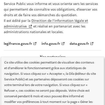
Service Public vous informe et vous oriente vers les services
qui permettent de connaître vos obligations, d’exercer vos
droits et de faire vos démarches du quotidien.
Il est édité par la
Direction de l’information légale et
administrative
et réalisé en partenariat avec les
administrations nationales et locales.
legifrance.gouv.fr
info.gouv.fr
data.gouv.fr
Nos partenaires
Ce site utilise des cookies permettant de visualiser des contenus
et d'améliorer le fonctionnement grâce aux statistiques de
navigation. Si vous cliquez sur « Accepter », la Dila (éditeur du site
Service Public) et ses partenaires déposeront ces cookies sur
votre terminal lors de votre navigation. Si vous cliquez sur «
Plan du site
Accessibilité : totalement conforme
Accessibilité des
Refuser », ces cookies ne seront pas déposés. Votre choix est
services en ligne
Mentions légales
Données personnelles et sécurité
conservé pendant 6 mois et vous pouvez être informé et
modifier vos préférences à tout moment sur la page « Gérer les
Conditions générales d'utilisation
Gestion des cookies