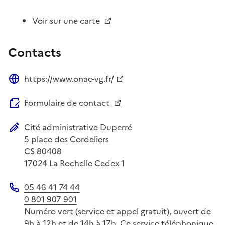
Voir sur une carte
Contacts
https://www.onac-vg.fr/
Site web
Formulaire de contact
Cité administrative Duperré
Adresse postale
5 place des Cordeliers
CS 80408
17024
La Rochelle Cedex 1
05 46 41 74 44
Téléphone
0 801 907 901
Numéro vert (service et appel gratuit), ouvert de
9h à 12h et de 14h à 17h. Ce service téléphonique