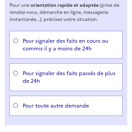
Pour une
orientation rapide et adaptée
(prise de
rendez-vous, démarche en ligne, messagerie
instantanée...), précisez votre situation.
Répondez aux questions successives et les réponses 
Vous avez choisi
Choisissez votre cas
Pour signaler des faits en cours ou
commis il y a moins de 24h
Pour signaler des faits passés de plus
de 24h
Pour toute autre demande