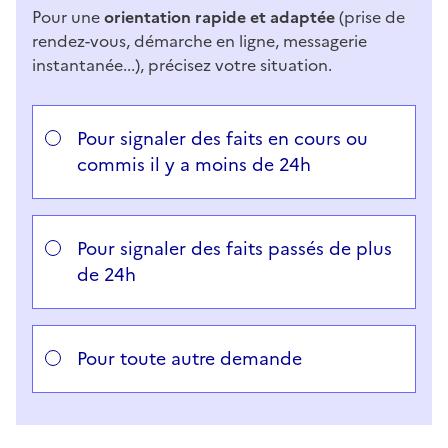
Pour une
orientation rapide et adaptée
(prise de
rendez-vous, démarche en ligne, messagerie
instantanée...), précisez votre situation.
Répondez aux questions successives et les réponses 
Vous avez choisi
Choisissez votre cas
Pour signaler des faits en cours ou
commis il y a moins de 24h
Pour signaler des faits passés de plus
de 24h
Pour toute autre demande