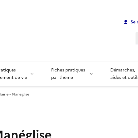
Se 
R
ratiques
Fiches pratiques
Démarches,
ement de vie
par thème
aides et outil
airie - Manéglise
Manéglise