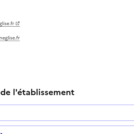
ise.fr
eglise.fr
 de l'établissement
r