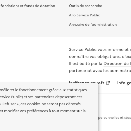
, fondations et fonds de dotation
Outils de recherche
Allo Service Public
Annuaire de l'administration
Service Public vous informe et 
connaître vos obligations, d’ex
Il est édité par la
Direction de 
partenariat avec les administra
legifrance.gouv.fr
info.go
'améliorer le fonctionnement grâce aux statistiques
 Service Public) et ses partenaires déposeront ces
 « Refuser », ces cookies ne seront pas déposés.
et modifier vos préférences à tout moment sur la
lité des services en ligne
Mentions légales
Données personnelles et sécu