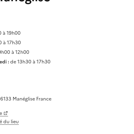
 à 19h00
0 à 17h30
9h00 à 12h00
di :
de 13h30 à 17h30
76133
Manéglise
France
e
té du lieu