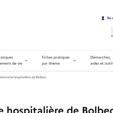
Se 
R
ratiques
Fiches pratiques
Démarches,
ement de vie
par thème
aides et outil
résorerie hospitalière de Bolbec
e hospitalière de Bolbe