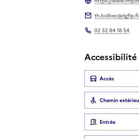
https://www.impots
Site web
th.bolbec@dgfip.fi
Adresse électronique
02 32 84 18 54
Téléphone
Accessibilité
Accès
Chemin extérieu
Entrée