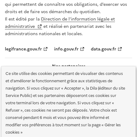
qui permettent de connaître vos obligations, d’exercer vos
droits et de faire vos démarches du quotidien.
Il est édité par la
Direction de l’information légale et
administrative
et réalisé en partenariat avec les
administrations nationales et locales.
legifrance.gouv.fr
info.gouv.fr
data.gouv.fr
Nos partenaires
Ce site utilise des cookies permettant de visualiser des contenus
et d'améliorer le fonctionnement grâce aux statistiques de
navigation. Si vous cliquez sur « Accepter », la Dila (éditeur du site
Service Public) et ses partenaires déposeront ces cookies sur
votre terminal lors de votre navigation. Si vous cliquez sur «
Plan du site
Accessibilité : totalement conforme
Accessibilité des
Refuser », ces cookies ne seront pas déposés. Votre choix est
services en ligne
Mentions légales
Données personnelles et sécurité
conservé pendant 6 mois et vous pouvez être informé et
modifier vos préférences à tout moment sur la page « Gérer les
Conditions générales d'utilisation
Gestion des cookies
cookies »