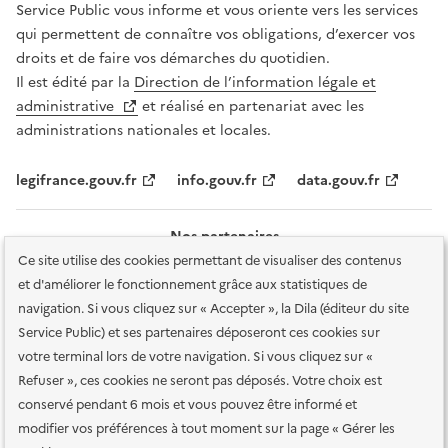
Service Public vous informe et vous oriente vers les services
qui permettent de connaître vos obligations, d’exercer vos
droits et de faire vos démarches du quotidien.
Il est édité par la
Direction de l’information légale et
administrative
et réalisé en partenariat avec les
administrations nationales et locales.
legifrance.gouv.fr
info.gouv.fr
data.gouv.fr
Nos partenaires
Ce site utilise des cookies permettant de visualiser des contenus
et d'améliorer le fonctionnement grâce aux statistiques de
navigation. Si vous cliquez sur « Accepter », la Dila (éditeur du site
Service Public) et ses partenaires déposeront ces cookies sur
votre terminal lors de votre navigation. Si vous cliquez sur «
Plan du site
Accessibilité : totalement conforme
Accessibilité des
Refuser », ces cookies ne seront pas déposés. Votre choix est
services en ligne
Mentions légales
Données personnelles et sécurité
conservé pendant 6 mois et vous pouvez être informé et
modifier vos préférences à tout moment sur la page « Gérer les
Conditions générales d'utilisation
Gestion des cookies