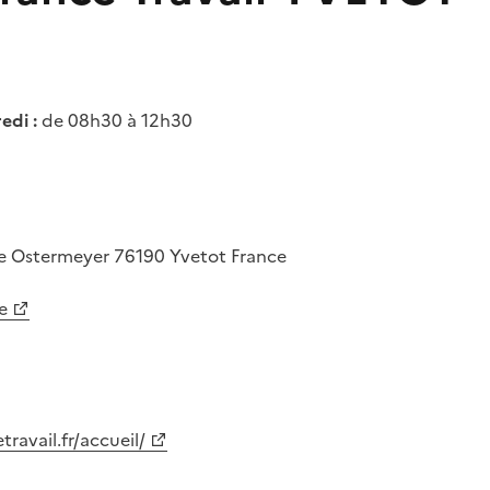
edi :
de 08h30 à 12h30
ne Ostermeyer
76190
Yvetot
France
e
ravail.fr/accueil/