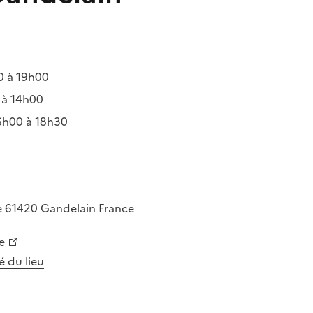
0 à 19h00
 à 14h00
6h00 à 18h30
e
61420
Gandelain
France
e
té du lieu