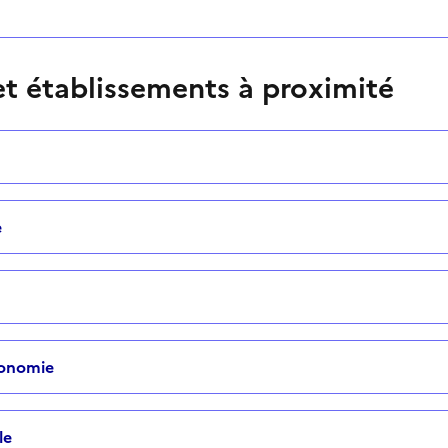
t établissements à proximité
e
tonomie
le