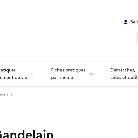
Se 
R
ratiques
Fiches pratiques
Démarches,
ement de vie
par thème
aides et outil
ndelain
Gandelain