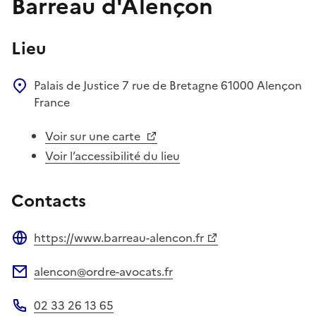
Barreau d'Alençon
Lieu
Palais de Justice
7 rue de Bretagne
61000
Alençon
France
Voir sur une carte
Voir l’accessibilité du lieu
Contacts
https://www.barreau-alencon.fr
Site web
alencon@ordre-avocats.fr
Adresse électronique
02 33 26 13 65