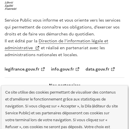
Service Public vous informe et vous oriente vers les services
qui permettent de connaître vos obligations, d’exercer vos
droits et de faire vos démarches du quotidien.
Il est édité par la
Direction de l’information légale et
administrative
et réalisé en partenariat avec les
administrations nationales et locales.
legifrance.gouv.fr
info.gouv.fr
data.gouv.fr
Nos partenaires
Ce site utilise des cookies permettant de visualiser des contenus
et d'améliorer le fonctionnement grâce aux statistiques de
navigation. Si vous cliquez sur « Accepter », la Dila (éditeur du site
Service Public) et ses partenaires déposeront ces cookies sur
votre terminal lors de votre navigation. Si vous cliquez sur «
Plan du site
Accessibilité : totalement conforme
Accessibilité des
Refuser », ces cookies ne seront pas déposés. Votre choix est