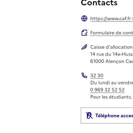
Contacts
https://www.caf.fr
Site web
Formulaire de con
Caisse d'allocation
Adresse postale
14 rue du 14e-Huss
61000
Alençon Ce
32 30
Téléphone
Du lundi au vendred
0 969 32 52 52
Pour les étudiants.
Téléphone acces