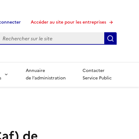
connecter
Accéder au site pour les entreprises
echerche
Recherche
Annuaire
Contacter
s
de l’administration
Service Public
Caf) de