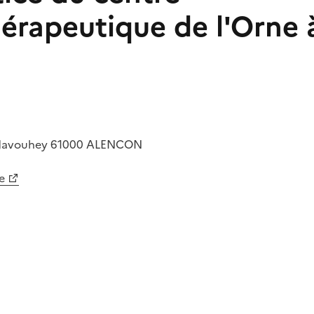
érapeutique de l'Orne 
 Javouhey
61000
ALENCON
e