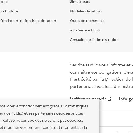
urope
Simulateurs
ts - Culture
Modèles de lettres
, fondations et fonds de dotation
Outils de recherche
Allo Service Public
Annuaire de l'administration
Service Public vous informe et 
connaître vos obligations, d’ex
Il est édité par la
Direction de 
partenariat avec les administra
legifrance.gouv.fr
info.go
'améliorer le fonctionnement grâce aux statistiques
 Service Public) et ses partenaires déposeront ces
 « Refuser », ces cookies ne seront pas déposés.
et modifier vos préférences à tout moment sur la