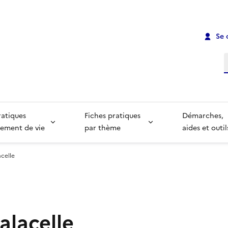
Se 
R
ratiques
Fiches pratiques
Démarches,
ement de vie
par thème
aides et outil
acelle
Lalacelle