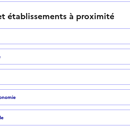
t établissements à proximité
e
tonomie
le