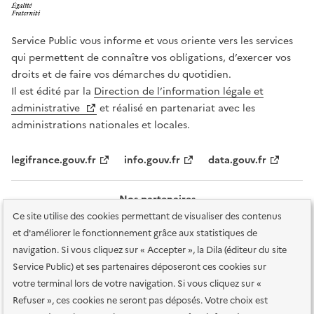
Service Public vous informe et vous oriente vers les services
qui permettent de connaître vos obligations, d’exercer vos
droits et de faire vos démarches du quotidien.
Il est édité par la
Direction de l’information légale et
administrative
et réalisé en partenariat avec les
administrations nationales et locales.
legifrance.gouv.fr
info.gouv.fr
data.gouv.fr
Nos partenaires
Ce site utilise des cookies permettant de visualiser des contenus
et d'améliorer le fonctionnement grâce aux statistiques de
navigation. Si vous cliquez sur « Accepter », la Dila (éditeur du site
Service Public) et ses partenaires déposeront ces cookies sur
votre terminal lors de votre navigation. Si vous cliquez sur «
Plan du site
Accessibilité : totalement conforme
Accessibilité des
Refuser », ces cookies ne seront pas déposés. Votre choix est
services en ligne
Mentions légales
Données personnelles et sécurité