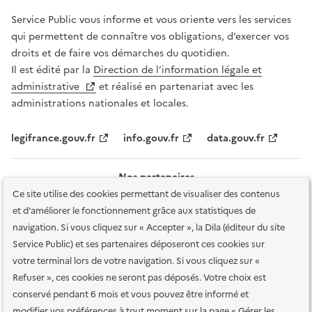
Service Public vous informe et vous oriente vers les services
qui permettent de connaître vos obligations, d’exercer vos
droits et de faire vos démarches du quotidien.
Il est édité par la
Direction de l’information légale et
administrative
et réalisé en partenariat avec les
administrations nationales et locales.
legifrance.gouv.fr
info.gouv.fr
data.gouv.fr
Nos partenaires
Ce site utilise des cookies permettant de visualiser des contenus
et d'améliorer le fonctionnement grâce aux statistiques de
navigation. Si vous cliquez sur « Accepter », la Dila (éditeur du site
Service Public) et ses partenaires déposeront ces cookies sur
votre terminal lors de votre navigation. Si vous cliquez sur «
Plan du site
Accessibilité : totalement conforme
Accessibilité des
Refuser », ces cookies ne seront pas déposés. Votre choix est
services en ligne
Mentions légales
Données personnelles et sécurité
conservé pendant 6 mois et vous pouvez être informé et
modifier vos préférences à tout moment sur la page « Gérer les