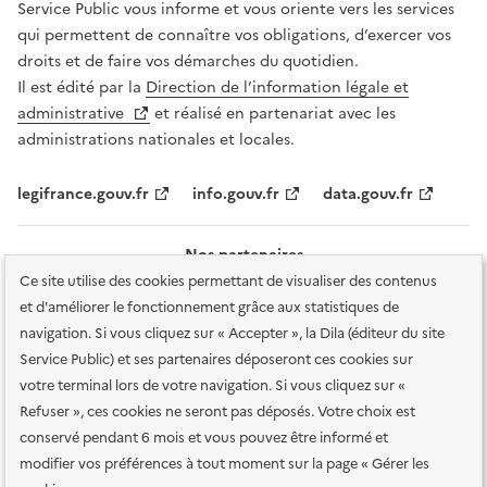
Service Public vous informe et vous oriente vers les services
qui permettent de connaître vos obligations, d’exercer vos
droits et de faire vos démarches du quotidien.
Il est édité par la
Direction de l’information légale et
administrative
et réalisé en partenariat avec les
administrations nationales et locales.
legifrance.gouv.fr
info.gouv.fr
data.gouv.fr
Nos partenaires
Ce site utilise des cookies permettant de visualiser des contenus
et d'améliorer le fonctionnement grâce aux statistiques de
navigation. Si vous cliquez sur « Accepter », la Dila (éditeur du site
Service Public) et ses partenaires déposeront ces cookies sur
votre terminal lors de votre navigation. Si vous cliquez sur «
Plan du site
Accessibilité : totalement conforme
Accessibilité des
Refuser », ces cookies ne seront pas déposés. Votre choix est
services en ligne
Mentions légales
Données personnelles et sécurité
conservé pendant 6 mois et vous pouvez être informé et
modifier vos préférences à tout moment sur la page « Gérer les
Conditions générales d'utilisation
Gestion des cookies