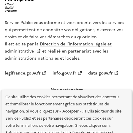
Service Public vous informe et vous oriente vers les services
qui permettent de connaître vos obligations, d’exercer vos
droits et de faire vos démarches du quotidien.
Il est édité par la
Direction de l’information légale et
administrative
et réalisé en partenariat avec les
administrations nationales et locales.
legifrance.gouv.fr
info.gouv.fr
data.gouv.fr
Nos partenaires
Ce site utilise des cookies permettant de visualiser des contenus
et d'améliorer le fonctionnement grâce aux statistiques de
navigation. Si vous cliquez sur « Accepter », la Dila (éditeur du site
Service Public) et ses partenaires déposeront ces cookies sur
votre terminal lors de votre navigation. Si vous cliquez sur «
Plan du site
Accessibilité : totalement conforme
Accessibilité des
Refuser », ces cookies ne seront pas déposés. Votre choix est