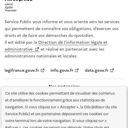
Service Public vous informe et vous oriente vers les services
qui permettent de connaître vos obligations, d’exercer vos
droits et de faire vos démarches du quotidien.
Il est édité par la
Direction de l’information légale et
administrative
et réalisé en partenariat avec les
administrations nationales et locales.
legifrance.gouv.fr
info.gouv.fr
data.gouv.fr
Nos partenaires
Ce site utilise des cookies permettant de visualiser des contenus
et d'améliorer le fonctionnement grâce aux statistiques de
navigation. Si vous cliquez sur « Accepter », la Dila (éditeur du site
Service Public) et ses partenaires déposeront ces cookies sur
votre terminal lors de votre navigation. Si vous cliquez sur «
Plan du site
Accessibilité : totalement conforme
Accessibilité des
Refuser », ces cookies ne seront pas déposés. Votre choix est