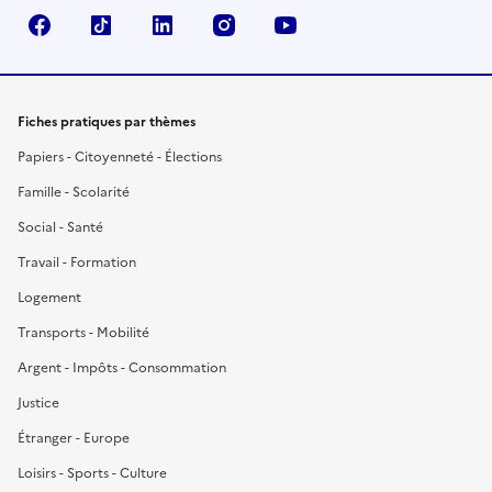
Facebook
TikTok
LinkedIn
Instagram
YouTube
Fiches pratiques par thèmes
Papiers - Citoyenneté - Élections
Famille - Scolarité
Social - Santé
Travail - Formation
Logement
Transports - Mobilité
Argent - Impôts - Consommation
Justice
Étranger - Europe
Loisirs - Sports - Culture