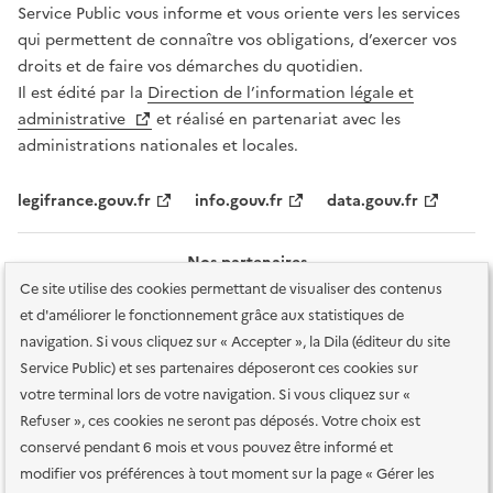
Service Public vous informe et vous oriente vers les services
qui permettent de connaître vos obligations, d’exercer vos
droits et de faire vos démarches du quotidien.
Il est édité par la
Direction de l’information légale et
administrative
et réalisé en partenariat avec les
administrations nationales et locales.
legifrance.gouv.fr
info.gouv.fr
data.gouv.fr
Nos partenaires
Ce site utilise des cookies permettant de visualiser des contenus
et d'améliorer le fonctionnement grâce aux statistiques de
navigation. Si vous cliquez sur « Accepter », la Dila (éditeur du site
Service Public) et ses partenaires déposeront ces cookies sur
votre terminal lors de votre navigation. Si vous cliquez sur «
Plan du site
Accessibilité : totalement conforme
Accessibilité des
Refuser », ces cookies ne seront pas déposés. Votre choix est
services en ligne
Mentions légales
Données personnelles et sécurité
conservé pendant 6 mois et vous pouvez être informé et
modifier vos préférences à tout moment sur la page « Gérer les
Conditions générales d'utilisation
Gestion des cookies