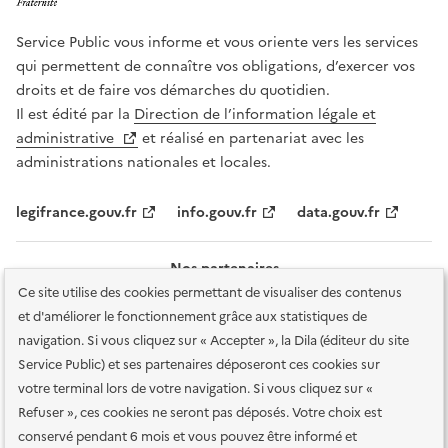
Service Public vous informe et vous oriente vers les services
qui permettent de connaître vos obligations, d’exercer vos
droits et de faire vos démarches du quotidien.
Il est édité par la
Direction de l’information légale et
administrative
et réalisé en partenariat avec les
administrations nationales et locales.
legifrance.gouv.fr
info.gouv.fr
data.gouv.fr
Nos partenaires
Ce site utilise des cookies permettant de visualiser des contenus
et d'améliorer le fonctionnement grâce aux statistiques de
navigation. Si vous cliquez sur « Accepter », la Dila (éditeur du site
Service Public) et ses partenaires déposeront ces cookies sur
votre terminal lors de votre navigation. Si vous cliquez sur «
Plan du site
Accessibilité : totalement conforme
Accessibilité des
Refuser », ces cookies ne seront pas déposés. Votre choix est
services en ligne
Mentions légales
Données personnelles et sécurité
conservé pendant 6 mois et vous pouvez être informé et