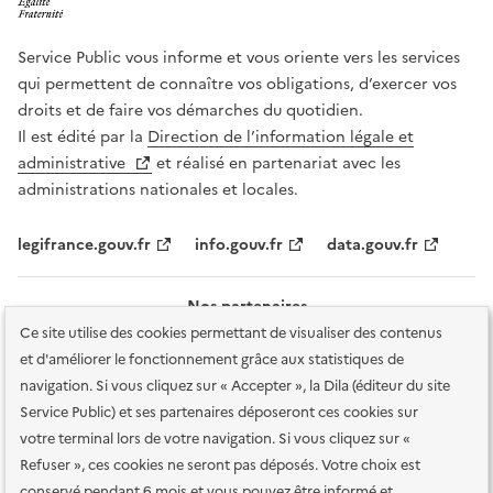
Service Public vous informe et vous oriente vers les services
qui permettent de connaître vos obligations, d’exercer vos
droits et de faire vos démarches du quotidien.
Il est édité par la
Direction de l’information légale et
administrative
et réalisé en partenariat avec les
administrations nationales et locales.
legifrance.gouv.fr
info.gouv.fr
data.gouv.fr
Nos partenaires
Ce site utilise des cookies permettant de visualiser des contenus
et d'améliorer le fonctionnement grâce aux statistiques de
navigation. Si vous cliquez sur « Accepter », la Dila (éditeur du site
Service Public) et ses partenaires déposeront ces cookies sur
votre terminal lors de votre navigation. Si vous cliquez sur «
Plan du site
Accessibilité : totalement conforme
Accessibilité des
Refuser », ces cookies ne seront pas déposés. Votre choix est
services en ligne
Mentions légales
Données personnelles et sécurité
conservé pendant 6 mois et vous pouvez être informé et