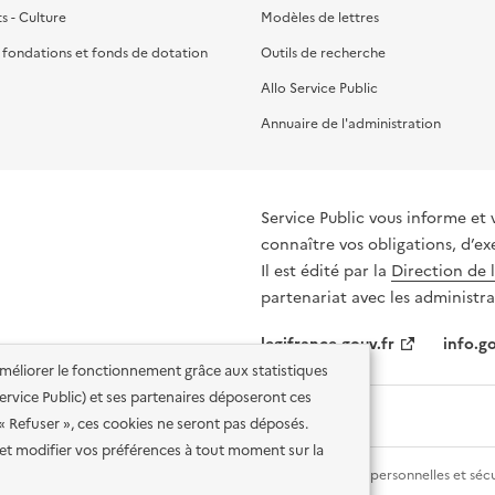
ts - Culture
Modèles de lettres
, fondations et fonds de dotation
Outils de recherche
Allo Service Public
Annuaire de l'administration
Service Public vous informe et 
connaître vos obligations, d’ex
Il est édité par la
Direction de 
partenariat avec les administra
legifrance.gouv.fr
info.go
'améliorer le fonctionnement grâce aux statistiques
 Service Public) et ses partenaires déposeront ces
 « Refuser », ces cookies ne seront pas déposés.
et modifier vos préférences à tout moment sur la
lité des services en ligne
Mentions légales
Données personnelles et sécu