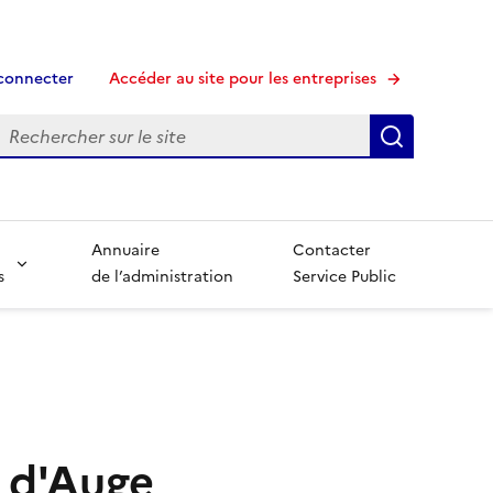
connecter
Accéder au site pour les entreprises
echerche
Recherche
Annuaire
Contacter
s
de l’administration
Service Public
e d'Auge