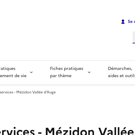
Se 
R
ratiques
Fiches pratiques
Démarches,
ement de vie
par thème
aides et outil
services - Mézidon Vallée d'Auge
ervices - Mézidon Vallé