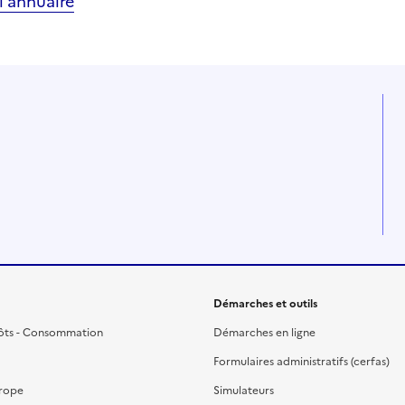
’annuaire
Démarches et outils
ôts - Consommation
Démarches en ligne
Formulaires administratifs (cerfas)
urope
Simulateurs