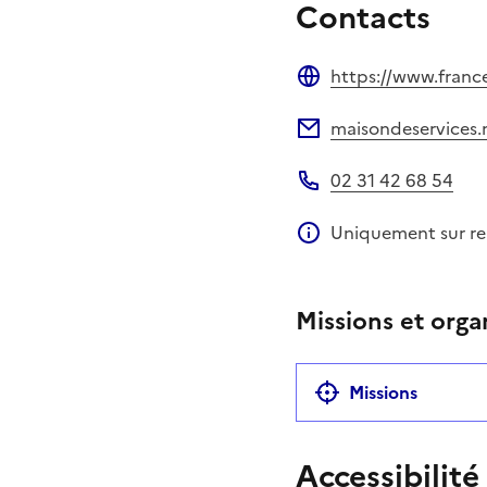
Contacts
https://www.france
Site web
maisondeservices.m
Adresse électronique
02 31 42 68 54
Téléphone
Uniquement sur r
Information compléme
Missions et orga
Missions
Accessibilité