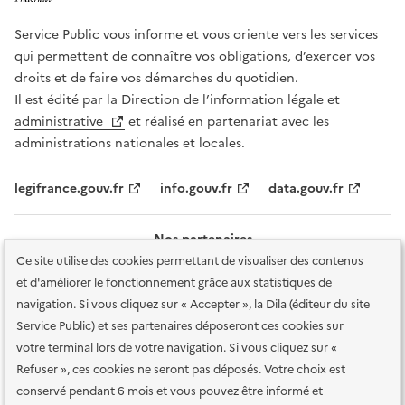
Service Public vous informe et vous oriente vers les services
qui permettent de connaître vos obligations, d’exercer vos
droits et de faire vos démarches du quotidien.
Il est édité par la
Direction de l’information légale et
administrative
et réalisé en partenariat avec les
administrations nationales et locales.
legifrance.gouv.fr
info.gouv.fr
data.gouv.fr
Nos partenaires
Ce site utilise des cookies permettant de visualiser des contenus
et d'améliorer le fonctionnement grâce aux statistiques de
navigation. Si vous cliquez sur « Accepter », la Dila (éditeur du site
Service Public) et ses partenaires déposeront ces cookies sur
votre terminal lors de votre navigation. Si vous cliquez sur «
Plan du site
Accessibilité : totalement conforme
Accessibilité des
Refuser », ces cookies ne seront pas déposés. Votre choix est
services en ligne
Mentions légales
Données personnelles et sécurité
conservé pendant 6 mois et vous pouvez être informé et