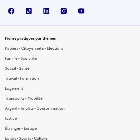
Facebook
TikTok
LinkedIn
Instagram
YouTube
Fiches pratiques par thèmes
Papiers - Citoyenneté - Élections
Famille - Scolarité
Social - Santé
Travail - Formation
Logement
Transports - Mobilité
Argent - Impôts - Consommation
Justice
Étranger - Europe
Loisirs - Sports - Culture