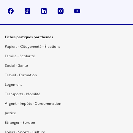
Facebook
TikTok
LinkedIn
Instagram
YouTube
Fiches pratiques par thèmes
Papiers - Citoyenneté - Élections
Famille - Scolarité
Social - Santé
Travail - Formation
Logement
Transports - Mobilité
Argent - Impôts - Consommation
Justice
Étranger - Europe
Loisirs - Sports - Culture