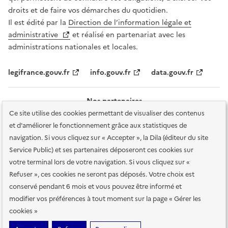
droits et de faire vos démarches du quotidien.
Il est édité par la
Direction de l’information légale et
administrative
et réalisé en partenariat avec les
administrations nationales et locales.
legifrance.gouv.fr
info.gouv.fr
data.gouv.fr
Nos partenaires
Ce site utilise des cookies permettant de visualiser des contenus
et d'améliorer le fonctionnement grâce aux statistiques de
navigation. Si vous cliquez sur « Accepter », la Dila (éditeur du site
Service Public) et ses partenaires déposeront ces cookies sur
votre terminal lors de votre navigation. Si vous cliquez sur «
Plan du site
Accessibilité : totalement conforme
Accessibilité des
Refuser », ces cookies ne seront pas déposés. Votre choix est
services en ligne
Mentions légales
Données personnelles et sécurité
conservé pendant 6 mois et vous pouvez être informé et
modifier vos préférences à tout moment sur la page « Gérer les
Conditions générales d'utilisation
Gestion des cookies
cookies »
Sauf mention contraire, tous les contenus de ce site sont sous
licence