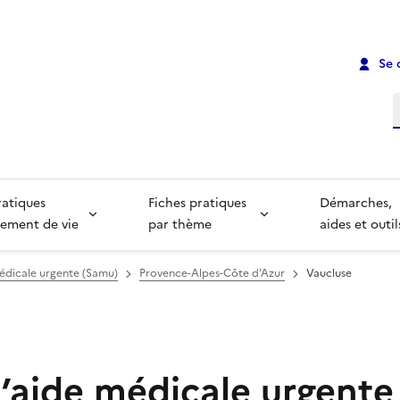
Se 
R
ratiques
Fiches pratiques
Démarches,
ement de vie
par thème
aides et outil
édicale urgente (Samu)
Provence-Alpes-Côte d'Azur
Vaucluse
d’aide médicale urgente