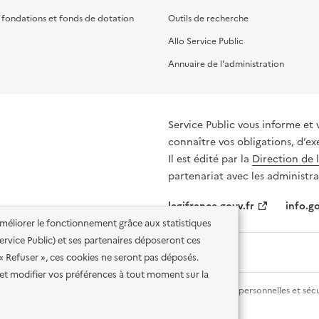
, fondations et fonds de dotation
Outils de recherche
Allo Service Public
Annuaire de l'administration
Service Public vous informe et 
connaître vos obligations, d’ex
Il est édité par la
Direction de 
partenariat avec les administra
legifrance.gouv.fr
info.go
'améliorer le fonctionnement grâce aux statistiques
 Service Public) et ses partenaires déposeront ces
 « Refuser », ces cookies ne seront pas déposés.
et modifier vos préférences à tout moment sur la
lité des services en ligne
Mentions légales
Données personnelles et sécu