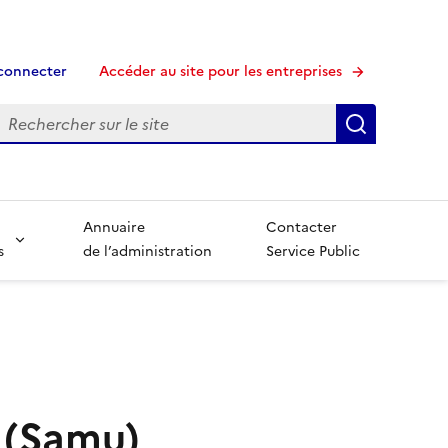
connecter
Accéder au site pour les entreprises
echerche
Recherche
Annuaire
Contacter
s
de l’administration
Service Public
 (Samu)