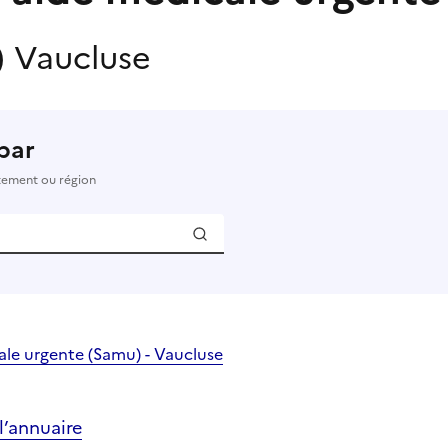
)
Vaucluse
par
rtement ou région
ale urgente (Samu) - Vaucluse
’annuaire