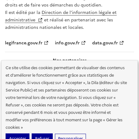
droits et de faire vos démarches du quotidien.
Il est édité par la
Direction de l’information légale et
administrative
et réalisé en partenariat avec les
administrations nationales et locales.
legifrance.gouv.fr
info.gouv.fr
data.gouv.fr
Nos partenaires
Ce site utilise des cookies permettant de visualiser des contenus
et d'améliorer le fonctionnement grâce aux statistiques de
navigation. Si vous cliquez sur « Accepter », la Dila (éditeur du site
Service Public) et ses partenaires déposeront ces cookies sur
votre terminal lors de votre navigation. Si vous cliquez sur «
Plan du site
Accessibilité : totalement conforme
Accessibilité des
Refuser », ces cookies ne seront pas déposés. Votre choix est
services en ligne
Mentions légales
Données personnelles et sécurité
conservé pendant 6 mois et vous pouvez être informé et
modifier vos préférences à tout moment sur la page « Gérer les
Conditions générales d'utilisation
Gestion des cookies
cookies »
Sauf mention contraire, tous les contenus de ce site sont sous
licence
Accepter
Refuser
Personnaliser