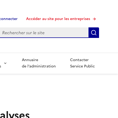
connecter
Accéder au site pour les entreprises
echerche
Recherche
Annuaire
Contacter
s
de l’administration
Service Public
alyses