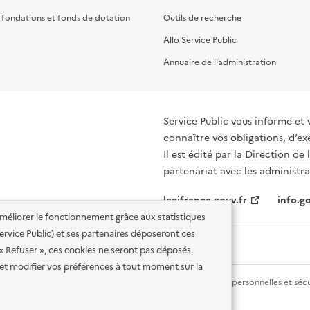
, fondations et fonds de dotation
Outils de recherche
Allo Service Public
Annuaire de l'administration
Service Public vous informe et 
connaître vos obligations, d’ex
Il est édité par la
Direction de 
partenariat avec les administra
legifrance.gouv.fr
info.go
'améliorer le fonctionnement grâce aux statistiques
 Service Public) et ses partenaires déposeront ces
 « Refuser », ces cookies ne seront pas déposés.
et modifier vos préférences à tout moment sur la
lité des services en ligne
Mentions légales
Données personnelles et sécu