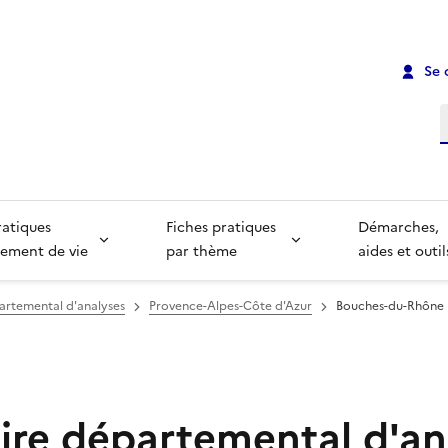
Se 
R
ratiques
Fiches pratiques
Démarches,
ement de vie
par thème
aides et outil
artemental d'analyses
Provence-Alpes-Côte d'Azur
Bouches-du-Rhône
ire départemental d'an